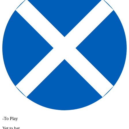
-To Play
Yet to bat