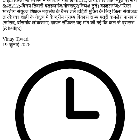
टीईटी किसी भी स्वरूप में स्वीकार्य नहीं &#8212; तारकेश्वर शाही ब्यूरो प्रभारी
&#8212;-विनय तिवारी बडहलगंज/गोरखपुर(निष्पक्ष टुडे) बड़हलगंज:अखिल
भारतीय संयुक्त शिक्षक महासंघ के बैनर तले टीईटी मुक्ति के लिए जिला संयोजक
तारकेश्वर शाही के नेतृत्व में केन्द्रीय ग्राम्य विकास राज्य मंत्री कमलेश पासवान
(सांसद, बांसगांव लोकसभा) ज्ञापन सौंपकर यह मांग की गई कि कल से प्रारम्भ
[&hellip;]
Vinay Tiwari
19 जुलाई 2026