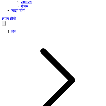
पर्यावरण
मौसम
लाइव टीवी
लाइव टीवी
होम