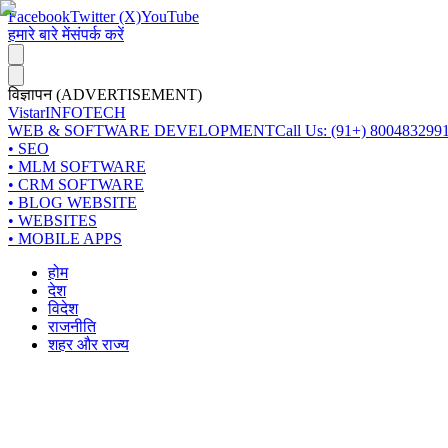
Facebook
Twitter (X)
YouTube
हमारे बारे में
संपर्क करें
विज्ञापन (ADVERTISEMENT)
Vistar
INFOTECH
WEB & SOFTWARE DEVELOPMENT
Call Us: (91+) 800483299
• SEO
• MLM SOFTWARE
• CRM SOFTWARE
• BLOG WEBSITE
• WEBSITES
• MOBILE APPS
होम
देश
विदेश
राजनीति
शहर और राज्य