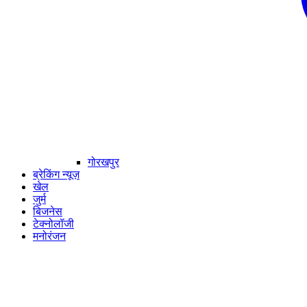
गोरखपुर
ब्रेकिंग न्यूज़
खेल
जुर्म
बिजनेस
टेक्नोलॉजी
मनोरंजन