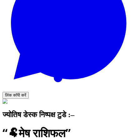
लिंक कॉपी करें
ज्योतिष डेस्क निष्पक्ष टुडे :–
“🐏मेष राशिफल”