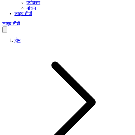
पर्यावरण
मौसम
लाइव टीवी
लाइव टीवी
होम