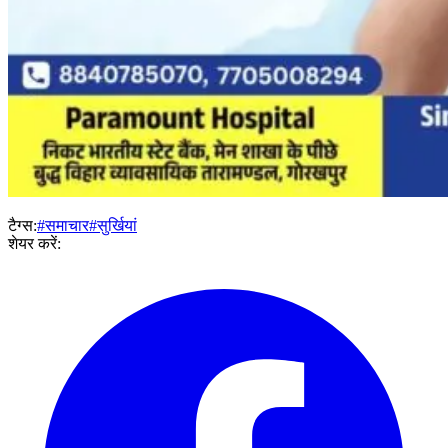
टैग्स:
#समाचार
#सुर्खियां
शेयर करें: