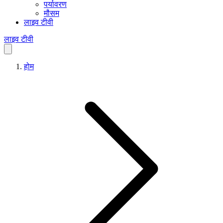
पर्यावरण
मौसम
लाइव टीवी
लाइव टीवी
होम