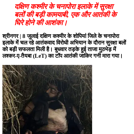
दक्षिण कश्मीर के चनापोरा इलाके में सुरक्षा
बलों की बड़ी कामयाबी, एक और आतंकी के
घिरे होने की आशंका।
श्रीनगर | 8 जुलाई
दक्षिण कश्मीर के शोपियां जिले के चनापोरा
इलाके में चल रहे आतंकवाद विरोधी अभियान के दौरान सुरक्षा बलों
को बड़ी सफलता मिली है। बुधवार तड़के हुई ताजा मुठभेड़ में
लश्कर-ए-तैयबा (LeT) का टॉप आतंकी
जाकिर गनी
मारा गया।