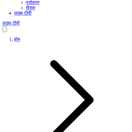
पर्यावरण
मौसम
लाइव टीवी
लाइव टीवी
होम